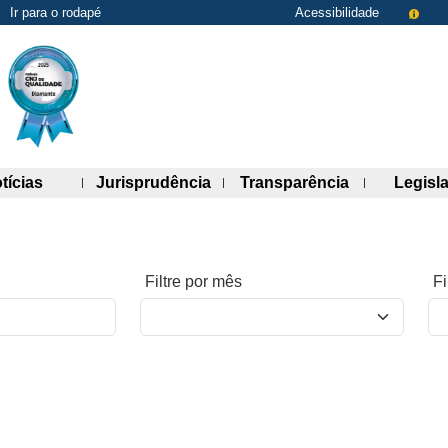
Ir para o rodapé
Acessibilidade
de links)
(abre painel de links)
(abre painel de links)
(abre painel 
tícias
Jurisprudência
Transparência
Legisl
Filtre por mês
Fi