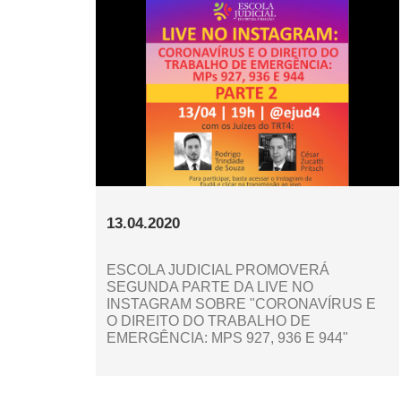
13.04.2020
ESCOLA JUDICIAL PROMOVERÁ
SEGUNDA PARTE DA LIVE NO
INSTAGRAM SOBRE "CORONAVÍRUS E
O DIREITO DO TRABALHO DE
EMERGÊNCIA: MPS 927, 936 E 944"