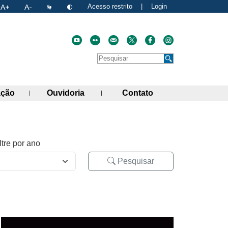
Acesso restrito
|
Login
Faça uma pesquisa no site
Pesquisar
de links)
(abre painel de links)
(abre painel de links)
(abre painel de link
ação
Ouvidoria
Contato
ltre por ano
Pesquisar