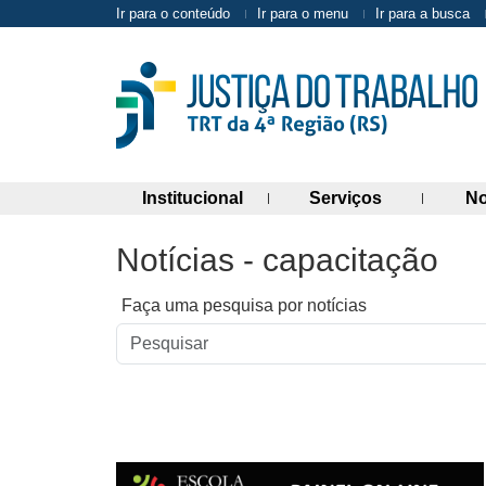
Ir para o conteúdo
Ir para o menu
Ir para a busca
(abre painel de links)
(abre painel 
Institucional
Serviços
No
Notícias - capacitação
Faça uma pesquisa por notícias