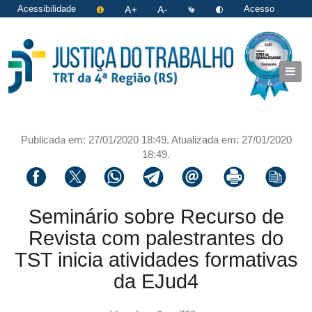
Acessibilidade
Acesso
restrito
|
Login
Publicada em: 27/01/2020 18:49. Atualizada em: 27/01/2020
18:49.
Compartilhar via facebook
Compartilhar via twitter
Compartilhar via whatsapp
Compartilhar via telegram
Compartilhar via email
Imprimir a página 
Copiar li
Seminário sobre Recurso de
Revista com palestrantes do
TST inicia atividades formativas
da EJud4