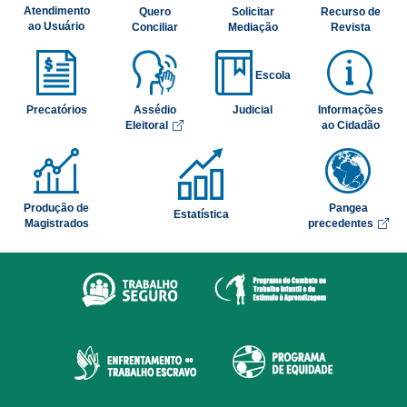
Atendimento
Quero
Solicitar
Recurso de
ao Usuário
Conciliar
Mediação
Revista
Escola
Precatórios
Assédio
Judicial
Informações
Abre em nova aba
Eleitoral
ao Cidadão
Produção de
Pangea
Estatística
Abr
Magistrados
precedentes