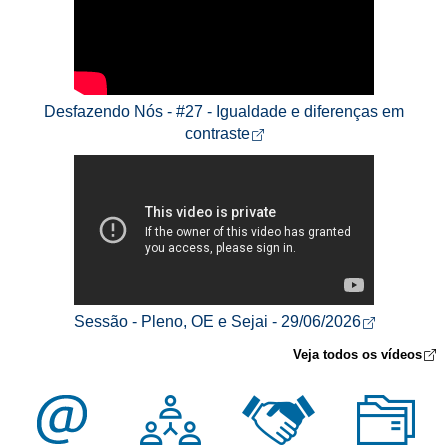
Desfazendo Nós - #27 - Igualdade e diferenças em
Abre em nova aba
contraste
Abre em n
Sessão - Pleno, OE e Sejai - 29/06/2026
A
Veja todos os vídeos