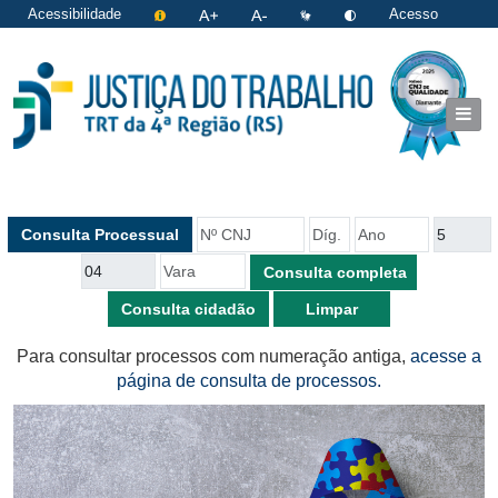
Acessibilidade
Acesso
restrito
|
Login
Dígito Verificador
Ano
Órgão
T
(Número)
Consulta Processual
Vara
(abre em nova aba)
Consulta cidadão
Para consultar processos com numeração antiga,
acesse a
página de consulta de processos.
destaques rotativos