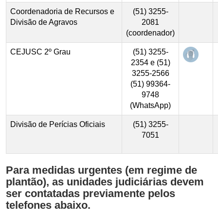
Coordenadoria de Recursos e
(51) 3255-
Divisão de Agravos
2081
(coordenador)
Abre e
CEJUSC 2º Grau
(51) 3255-
2354 e (51)
3255-2566
(51) 99364-
9748
(WhatsApp)
Divisão de Perícias Oficiais
(51) 3255-
7051
Para medidas urgentes (em regime de
plantão), as unidades judiciárias devem
ser contatadas previamente pelos
telefones abaixo.