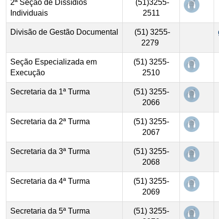
Abre e
2ª Seção de Dissídios
(51)3255-
Individuais
2511
Divisão de Gestão Documental
(51) 3255-
2279
Abre e
Seção Especializada em
(51) 3255-
Execução
2510
Abre e
Secretaria da 1ª Turma
(51) 3255-
2066
Abre e
Secretaria
da 2ª Turma
(51) 3255-
2067
Abre e
Secretaria da 3ª Turma
(51) 3255-
2068
Abre e
Secretaria
da 4ª Turma
(51) 3255-
2069
Abre e
Secretaria da 5ª Turma
(51) 3255-