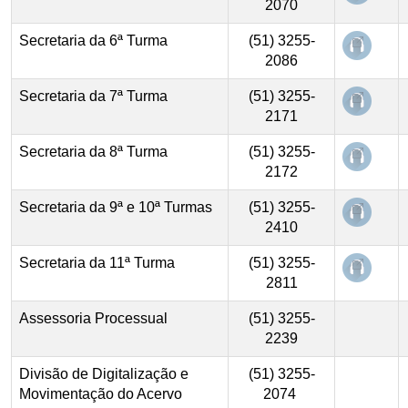
2070
Abre e
Secretaria
da 6ª Turma
(51) 3255-
2086
Abre e
Secretaria da 7ª Turma
(51) 3255-
2171
Abre e
Secretaria
da 8ª Turma
(51) 3255-
2172
Abre e
Secretaria da 9ª e 10ª Turmas
(51) 3255-
2410
Abre e
Secretaria
da 11ª Turma
(51) 3255-
2811
Assessoria Processual
(51) 3255-
2239
Divisão de Digitalização e
(51) 3255-
Movimentação do Acervo
2074