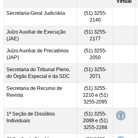
Virtual
Secretaria-Geral Judiciária
(51) 3255-
2140
Juízo Auxiliar de Execução
(51) 3255-
(JAE)
2177
Juízo Auxiliar de Precatórios
(51) 3255-
(JAP)
2050
Secretaria do Tribunal Pleno,
(51) 3255-
do Órgão Especial e da SDC
2071
Secretaria de Recurso de
(51) 3255-
Revista
2210 e (51)
3255-2095
Abre e
1ª Seção de Dissídios
(51) 3255-
Individuais
2088 e (51)
3255-2288