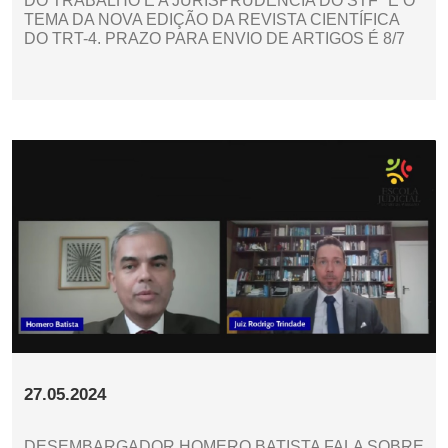
DO TRABALHO E A JURISPRUDÊNCIA DO STF" É O
TEMA DA NOVA EDIÇÃO DA REVISTA CIENTÍFICA
DO TRT-4. PRAZO PARA ENVIO DE ARTIGOS É 8/7
27.05.2024
DESEMBARGADOR HOMERO BATISTA FALA SOBRE