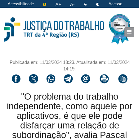
Acessibilidade
Acesso
restrito
|
Login
Publicada em: 11/03/2024 13:23. Atualizada em: 11/03/2024
14:19.
Compartilhar via facebook
Compartilhar via twitter
Compartilhar via whatsapp
Compartilhar via telegram
Compartilhar via email
Imprimir a página 
Copiar li
"O problema do trabalho
independente, como aquele por
aplicativos, é que ele pode
disfarçar uma relação de
subordinação”, avalia Pascal