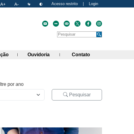
Acesso restrito
|
Login
Faça uma pesquisa no site
Pesquisar
de links)
(abre painel de links)
(abre painel de links)
(abre painel de link
ação
Ouvidoria
Contato
ltre por ano
Pesquisar