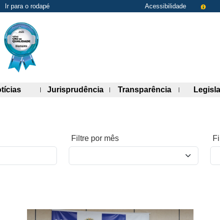
Ir para o rodapé
Acessibilidade
de links)
(abre painel de links)
(abre painel de links)
(abre painel 
tícias
Jurisprudência
Transparência
Legisl
Filtre por mês
Fi