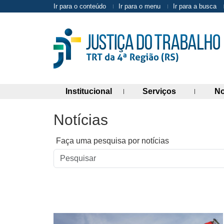
Ir para o conteúdo
Ir para o menu
Ir para a busca
(abre painel de links)
(abre painel 
Institucional
Serviços
No
Notícias
Faça uma pesquisa por notícias