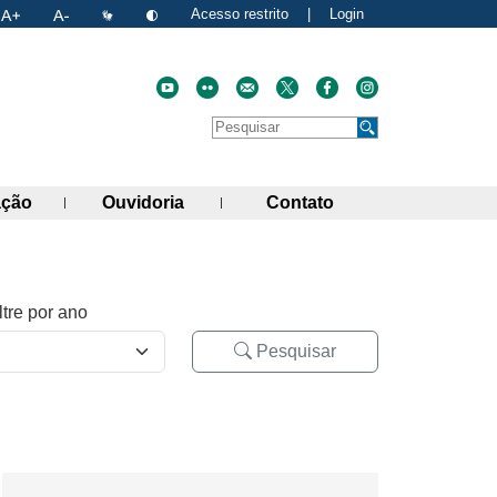
Acesso restrito
|
Login
Faça uma pesquisa no site
Pesquisar
de links)
(abre painel de links)
(abre painel de links)
(abre painel de link
ação
Ouvidoria
Contato
ltre por ano
Pesquisar