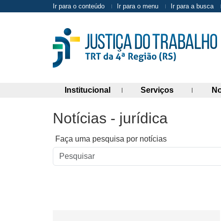
Ir para o conteúdo
Ir para o menu
Ir para a busca
(abre painel de links)
(abre painel 
Institucional
Serviços
No
Notícias - jurídica
Faça uma pesquisa por notícias