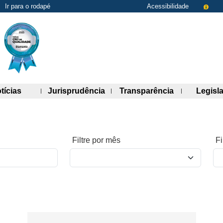
Ir para o rodapé
Acessibilidade
de links)
(abre painel de links)
(abre painel de links)
(abre painel 
tícias
Jurisprudência
Transparência
Legisl
Filtre por mês
Fi