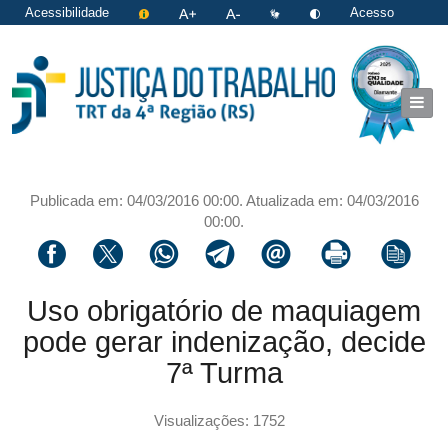
Acessibilidade
Acesso
restrito
|
Login
Publicada em: 04/03/2016 00:00. Atualizada em: 04/03/2016
00:00.
Compartilhar via facebook
Compartilhar via twitter
Compartilhar via whatsapp
Compartilhar via telegram
Compartilhar via email
Imprimir a página 
Copiar li
Uso obrigatório de maquiagem
pode gerar indenização, decide
7ª Turma
Visualizações: 1752