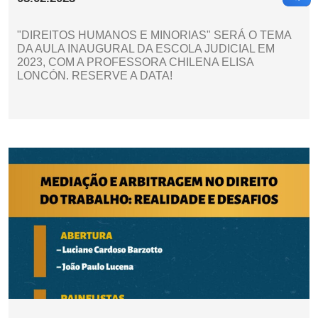
"DIREITOS HUMANOS E MINORIAS" SERÁ O TEMA
DA AULA INAUGURAL DA ESCOLA JUDICIAL EM
2023, COM A PROFESSORA CHILENA ELISA
LONCÓN. RESERVE A DATA!