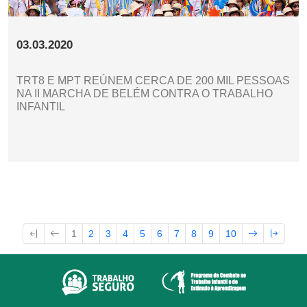
03.03.2020
TRT8 E MPT REÚNEM CERCA DE 200 MIL PESSOAS
NA II MARCHA DE BELÉM CONTRA O TRABALHO
INFANTIL
1
2
3
4
5
6
7
8
9
10