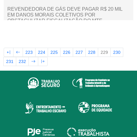
REVENDEDORA DE GÁS DEVE PAGAR R$ 20 MIL
EM DANOS MORAIS COLETIVOS POR
OBSTACULIZAR FISCALIZAÇÃO DO MTE
223
224
225
226
227
228
229
230
231
232