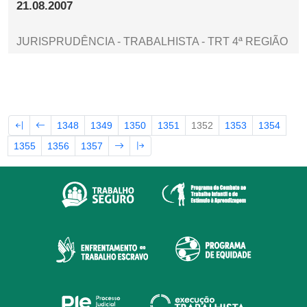
21.08.2007
JURISPRUDÊNCIA - TRABALHISTA - TRT 4ª REGIÃO
1348
1349
1350
1351
1352
1353
1354
1355
1356
1357