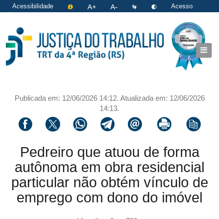
Acessibilidade
Acesso
restrito
|
Login
Publicada em: 12/06/2026 14:12. Atualizada em: 12/06/2026
14:13.
Compartilhar via facebook
Compartilhar via twitter
Compartilhar via whatsapp
Compartilhar via telegram
Compartilhar via email
Imprimir a página 
Copiar li
Pedreiro que atuou de forma
autônoma em obra residencial
particular não obtém vínculo de
emprego com dono do imóvel