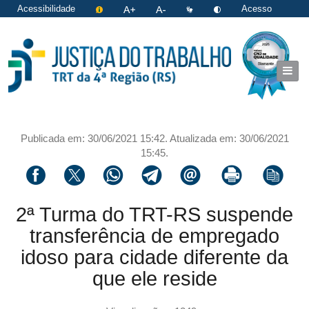
Acessibilidade
Acesso
restrito
|
Login
Publicada em: 30/06/2021 15:42. Atualizada em: 30/06/2021
15:45.
Compartilhar via facebook
Compartilhar via twitter
Compartilhar via whatsapp
Compartilhar via telegram
Compartilhar via email
Imprimir a página 
Copiar li
2ª Turma do TRT-RS suspende
transferência de empregado
idoso para cidade diferente da
que ele reside