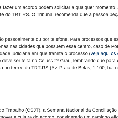
 fazer um acordo podem solicitar a qualquer momento u
 site do TRT-RS. O Tribunal recomenda que a pessoa peç
o pessoalmente ou por telefone. Para processos que estã
enas nas cidades que possuem esse centro, caso de Por
dade judiciária em que tramita o processo (
veja aqui os
o deve ser feita no Cejusc 2º Grau, lembrando que para o
ica no térreo do TRT-RS (Av. Praia de Belas, 1.100, bairr
do Trabalho (CSJT), a Semana Nacional da Conciliação 
mover a cultura do acordo, considerado um caminho efici