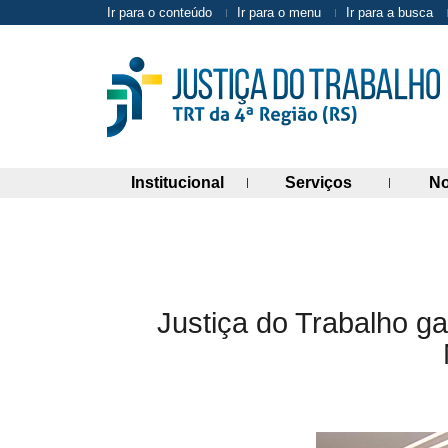
Ir para o conteúdo
Ir para o menu
Ir para a busca
(abre painel de links)
(abre painel 
Institucional
Serviços
No
Justiça do Trabalho 