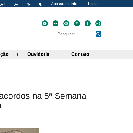
Acesso restrito
|
Login
Faça uma pesquisa no site
Pesquisar
de links)
(abre painel de links)
(abre painel de links)
(abre painel de link
ação
Ouvidoria
Contato
atual
nk para a área de transferência
 acordos na 5ª Semana
a