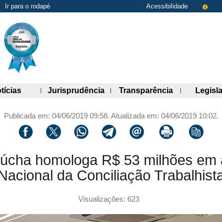
Ir para o rodapé
Acessibilidade
de links)
(abre painel de links)
(abre painel de links)
(abre painel 
tícias
Jurisprudência
Transparência
Legisl
Publicada em: 04/06/2019 09:58. Atualizada em: 04/06/2019 10:02.
Compartilhar via facebook
Compartilhar via twitter
Compartilhar via whatsapp
Compartilhar via telegram
Compartilhar via email
Imprimir a página 
Copiar li
gaúcha homologa R$ 53 milhões em
Nacional da Conciliação Trabalhist
Visualizações: 623