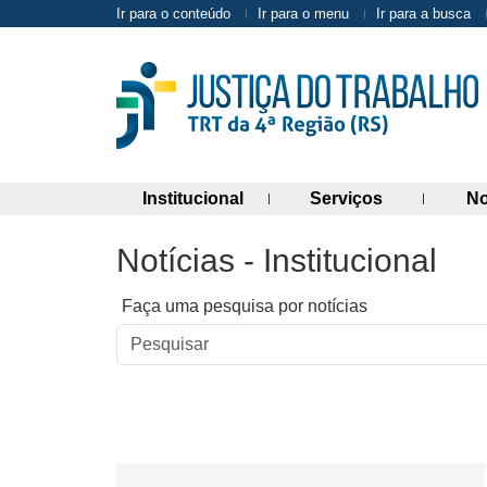
Ir para o conteúdo
Ir para o menu
Ir para a busca
(abre painel de links)
(abre painel 
Institucional
Serviços
No
Notícias - Institucional
Faça uma pesquisa por notícias