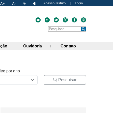
Acesso restrito
|
Login
Faça uma pesquisa no site
Pesquisar
de links)
(abre painel de links)
(abre painel de links)
(abre painel de link
ação
Ouvidoria
Contato
ltre por ano
Pesquisar