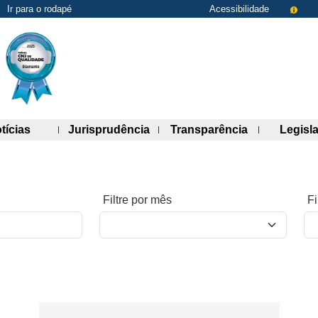
Ir para o rodapé
Acessibilidade
de links)
(abre painel de links)
(abre painel de links)
(abre painel 
tícias
Jurisprudência
Transparência
Legisl
Filtre por mês
Fi