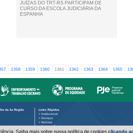
JUÍZAS DO TRT-RS PARTICIPAM DE
CURSO DA ESCOLA JUDICIÁRIA DA
ESPANHA
357
1358
1359
1360
1361
1362
1363
1364
1365
13
alho da 4a Região
Links Rápidos
>
Institucional
>
Serviços
>
Notícias
>
Jurisprudência
>
Transparência
eriência. Saiba mais sobre nossa política de cookies
clicando aq
 público: