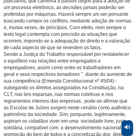
judiciários, que caminha a passos largos para a adoção de
um processo eletrônico, as decisões jamais poderão ser
proferidas por máquinas. Haverá sempre um ser pensante
buscando compor os conflitos, mediante adoção de normas
e, muitas vezes, de princípios. Com efeito, nem sempre o
texto legal contempla com precisão as situações que
ocorrem, impondo-se a adequação do direito e a valoração
de cada aspecto de que se revestem os fatos.
Sendo a Justiça do Trabalho responsável por restabelecer
o equilíbrio nas relações entre empregados e
empregadores, assim como entre os trabalhadores em
geral e seus respectivos tomadores " diante do aumento de
sua competência (Emenda Constitucional nº 45/04) -
outorgando os direitos assegurados na Constituição, na
CLT, nas leis esparsas, nas normas coletivas e nos
regramentos internos das empresas, pode-se afirmar que
as Escolas de Juízes surgem neste cenário como autêntico
patrimônio da sociedade. Sim, porquanto, legitimamente,
aspiram os cidadãos viver em uma sociedade livre, justa e
🔊
solidária, compatível com o desenvolvimento nacional, a
promoção do bem de todos e a concretização dos direitos