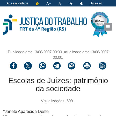
Acessibilidade
Acesso
restrito
|
Login
Publicada em: 13/08/2007 00:00. Atualizada em: 13/08/2007
00:00.
Compartilhar via facebook
Compartilhar via twitter
Compartilhar via whatsapp
Compartilhar via telegram
Compartilhar via email
Imprimir a página 
Copiar li
Escolas de Juízes: patrimônio
da sociedade
Visualizações: 699
*Janete Aparecida Deste