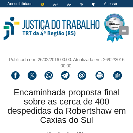
Acessibilidade
Acesso
restrito
|
Login
Publicada em: 26/02/2016 00:00. Atualizada em: 26/02/2016
00:00.
Compartilhar via facebook
Compartilhar via twitter
Compartilhar via whatsapp
Compartilhar via telegram
Compartilhar via email
Imprimir a página 
Copiar li
Encaminhada proposta final
sobre as cerca de 400
despedidas da Robertshaw em
Caxias do Sul