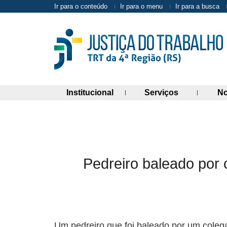
Ir para o conteúdo
Ir para o menu
Ir para a busca
(abre painel de links)
(abre painel 
Institucional
Serviços
No
Pedreiro baleado por 
Um pedreiro que foi baleado por um cole