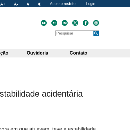
Acesso restrito
|
Login
Faça uma pesquisa no site
Pesquisar
de links)
(abre painel de links)
(abre painel de links)
(abre painel de link
ação
Ouvidoria
Contato
atual
nk para a área de transferência
tabilidade acidentária
bra em que atuavam, teve a estabilidade