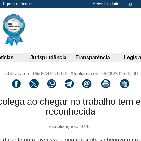
Ir para o rodapé
Acessibilidade
de links)
(abre painel de links)
(abre painel de links)
(abre painel 
tícias
Jurisprudência
Transparência
Legisl
Publicada em: 06/05/2016 00:00. Atualizada em: 06/05/2016 00:00.
Compartilhar via facebook
Compartilhar via twitter
Compartilhar via whatsapp
Compartilhar via telegram
Compartilhar via email
Imprimir a página 
Copiar li
colega ao chegar no trabalho tem es
reconhecida
Visualizações: 1075
ga durante uma discussão, quando ambos chegavam na o