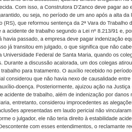
hecida. Com isso, a Construtora D'Zanco deve pagar ao
rantido, ou seja, no período de um ano após a alta da 
ão (RS), que reformou sentença da 2ª Vara do Trabalho
 acidente de trabalho segundo a Lei nº 8.213/91 e, port
já havia passado, a empresa deve pagar indenização equi
o já transitou em julgado, o que significa que não cab
a Universidade Federal de Santa Maria, quando os col
 Durante a discussão acalorada, um dos colegas atirou n
 trabalho para tratamento. O auxílio recebido no períod
ial considerou que não havia nexo de causalidade entre 
 auxílio-doença. Posteriormente, ajuizou ação na Justiça
de acidente de trabalho, além de indenização por danos 
aria, entretanto, considerou improcedentes as alegações
clusões apresentadas em laudo pericial não vincularam 
orme o julgador, ele não teria direito à estabilidade a
. Descontente com esses entendimentos, o reclamante r