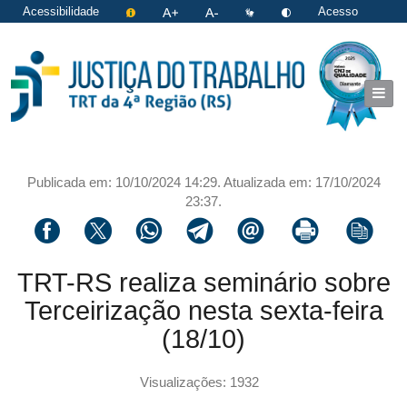
Acessibilidade
Acesso
restrito
|
Login
Publicada em: 10/10/2024 14:29. Atualizada em: 17/10/2024
23:37.
Compartilhar via facebook
Compartilhar via twitter
Compartilhar via whatsapp
Compartilhar via telegram
Compartilhar via email
Imprimir a página 
Copiar li
TRT-RS realiza seminário sobre
Terceirização nesta sexta-feira
(18/10)
Visualizações: 1932