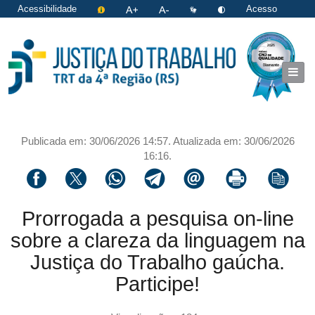
Acessibilidade
Acesso
restrito
|
Login
Publicada em: 30/06/2026 14:57. Atualizada em: 30/06/2026
16:16.
Compartilhar via facebook
Compartilhar via twitter
Compartilhar via whatsapp
Compartilhar via telegram
Compartilhar via email
Imprimir a página 
Copiar li
Prorrogada a pesquisa on-line
sobre a clareza da linguagem na
Justiça do Trabalho gaúcha.
Participe!