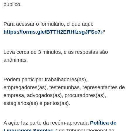
público.
Para acessar o formulário, clique aqui:
Abre em n
https://forms.gle/BTTH2ERHfzsgJFSo7
Leva cerca de 3 minutos, e as respostas são
anônimas.
Podem participar trabalhadores(as),
empregadores(as), testemunhas, representantes de
empresa, advogados(as), procuradores(as),
estagiários(as) e peritos(as).
A ação faz parte da recém-aprovada
Política de
Abre em nova aba
Linguagem Simples
do Tribunal Regional do