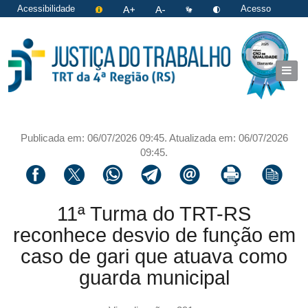
Acessibilidade
Acesso
restrito
|
Login
Publicada em: 06/07/2026 09:45. Atualizada em: 06/07/2026
09:45.
Compartilhar via facebook
Compartilhar via twitter
Compartilhar via whatsapp
Compartilhar via telegram
Compartilhar via email
Imprimir a página 
Copiar li
11ª Turma do TRT-RS
reconhece desvio de função em
caso de gari que atuava como
guarda municipal