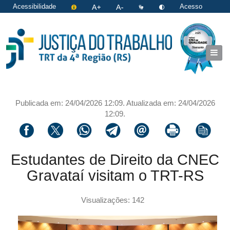
Acessibilidade
Acesso
restrito
|
Login
Publicada em: 24/04/2026 12:09. Atualizada em: 24/04/2026
12:09.
Compartilhar via facebook
Compartilhar via twitter
Compartilhar via whatsapp
Compartilhar via telegram
Compartilhar via email
Imprimir a página 
Copiar li
Estudantes de Direito da CNEC
Gravataí visitam o TRT-RS
Visualizações: 142