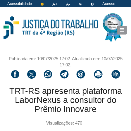
Acessibilidade
Acesso
restrito
|
Login
Publicada em: 10/07/2025 17:02. Atualizada em: 10/07/2025
17:02.
Compartilhar via facebook
Compartilhar via twitter
Compartilhar via whatsapp
Compartilhar via telegram
Compartilhar via email
Imprimir a página 
Copiar li
TRT-RS apresenta plataforma
LaborNexus a consultor do
Prêmio Innovare
Visualizações: 470