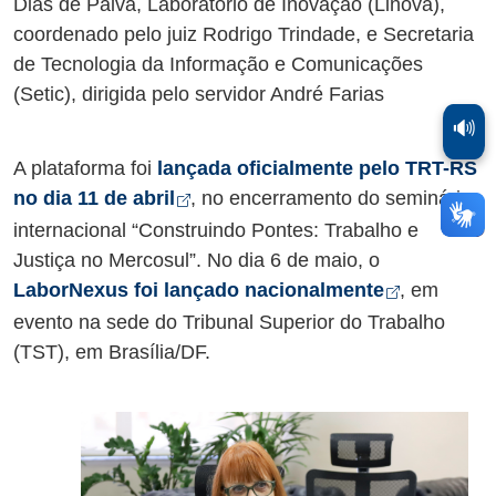
Dias de Paiva, Laboratório de Inovação (Linova),
coordenado pelo juiz Rodrigo Trindade, e Secretaria
de Tecnologia da Informação e Comunicações
(Setic), dirigida pelo servidor André Farias
🔊
A plataforma foi
lançada oficialmente pelo TRT-RS
Abre em nova aba
no dia 11 de abril
, no encerramento do seminário
internacional “Construindo Pontes: Trabalho e
Justiça no Mercosul”. No dia 6 de maio, o
Abre em n
LaborNexus foi lançado nacionalmente
, em
evento na sede do Tribunal Superior do Trabalho
(TST), em Brasília/DF.