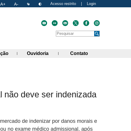
Acesso restrito
|
Login
Faça uma pesquisa no site
Pesquisar
de links)
(abre painel de links)
(abre painel de links)
(abre painel de link
ação
Ouvidoria
Contato
atual
nk para a área de transferência
l não deve ser indenizada
rmercado de indenizar por danos morais e
ssou no exame médico admissional, após