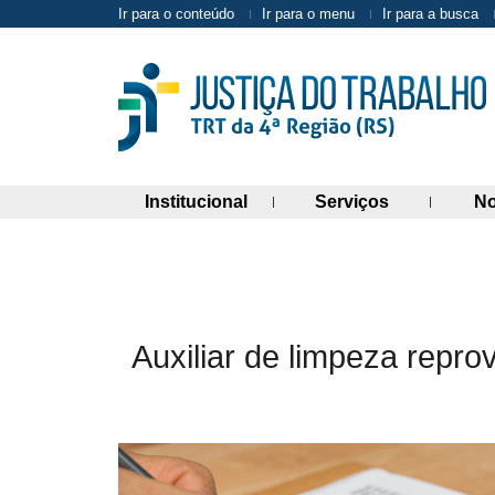
Ir para o conteúdo
Ir para o menu
Ir para a busca
(abre painel de links)
(abre painel 
Institucional
Serviços
No
Auxiliar de limpeza repr