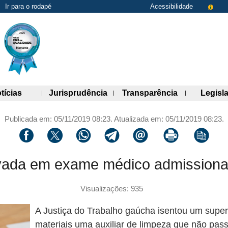
Ir para o rodapé
Acessibilidade
de links)
(abre painel de links)
(abre painel de links)
(abre painel 
tícias
Jurisprudência
Transparência
Legisl
Publicada em: 05/11/2019 08:23. Atualizada em: 05/11/2019 08:23.
Compartilhar via facebook
Compartilhar via twitter
Compartilhar via whatsapp
Compartilhar via telegram
Compartilhar via email
Imprimir a página 
Copiar li
ovada em exame médico admissiona
Visualizações: 935
A Justiça do Trabalho gaúcha isentou um supe
materiais uma auxiliar de limpeza que não pa