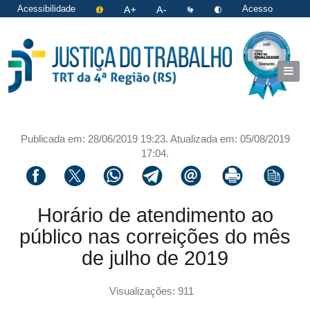
Acessibilidade
Acesso
restrito
|
Login
Publicada em: 28/06/2019 19:23. Atualizada em: 05/08/2019
17:04.
Compartilhar via facebook
Compartilhar via twitter
Compartilhar via whatsapp
Compartilhar via telegram
Compartilhar via email
Imprimir a página 
Copiar li
Horário de atendimento ao
público nas correições do mês
de julho de 2019
Visualizações: 911