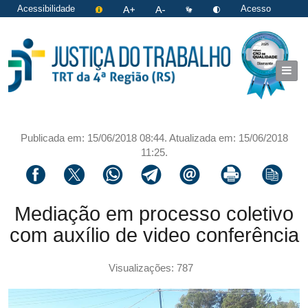
Acessibilidade
Acesso
restrito
|
Login
Publicada em: 15/06/2018 08:44. Atualizada em: 15/06/2018
11:25.
Compartilhar via facebook
Compartilhar via twitter
Compartilhar via whatsapp
Compartilhar via telegram
Compartilhar via email
Imprimir a página 
Copiar li
Mediação em processo coletivo
com auxílio de video conferência
Visualizações: 787