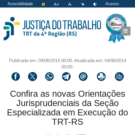
Acessibilidade
Acesso
restrito
|
Login
Publicada em: 04/06/2014 00:00. Atualizada em: 04/06/2014
00:00.
Compartilhar via facebook
Compartilhar via twitter
Compartilhar via whatsapp
Compartilhar via telegram
Compartilhar via email
Imprimir a página 
Copiar li
Confira as novas Orientações
Jurisprudenciais da Seção
Especializada em Execução do
TRT-RS