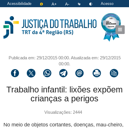
Acessibilidade
Acesso
restrito
|
Login
Publicada em: 29/12/2015 00:00. Atualizada em: 29/12/2015
00:00.
Compartilhar via facebook
Compartilhar via twitter
Compartilhar via whatsapp
Compartilhar via telegram
Compartilhar via email
Imprimir a página 
Copiar li
Trabalho infantil: lixões expõem
crianças a perigos
Visualizações: 2444
No meio de objetos cortantes, doenças, mau-cheiro,