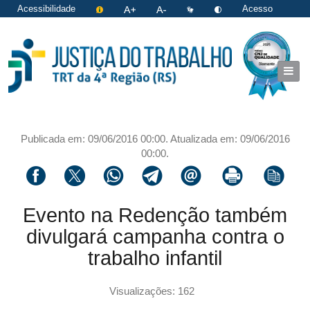
Acessibilidade
Acesso
restrito
|
Login
Publicada em: 09/06/2016 00:00. Atualizada em: 09/06/2016
00:00.
Compartilhar via facebook
Compartilhar via twitter
Compartilhar via whatsapp
Compartilhar via telegram
Compartilhar via email
Imprimir a página 
Copiar li
Evento na Redenção também
divulgará campanha contra o
trabalho infantil
Visualizações: 162