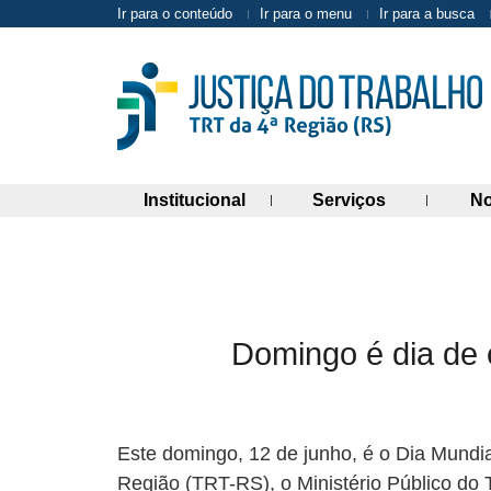
Ir para o conteúdo
Ir para o menu
Ir para a busca
(abre painel de links)
(abre painel 
Institucional
Serviços
No
Domingo é dia de ev
Este domingo, 12 de junho, é o Dia Mundial
Região (TRT-RS), o Ministério Público do