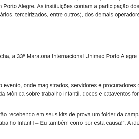
rto Alegre. As instituições contam a participação dos
iários, terceirizados, entre outros), dos demais operado
aúcha, a 33ª Maratona Internacional Unimed Porto Alegre
ento, onde magistrados, servidores e procuradores dis
da Mônica sobre trabalho infantil, doces e cataventos fo
stão recebendo em seus kits de prova um folder da ca
alho Infantil – Eu também corro por esta causa!”. A ide