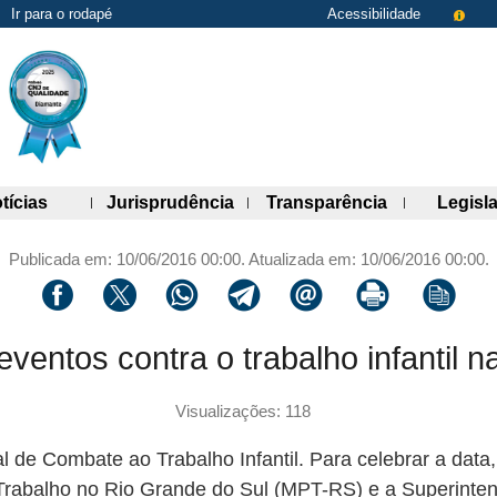
Ir para o rodapé
Acessibilidade
de links)
(abre painel de links)
(abre painel de links)
(abre painel 
tícias
Jurisprudência
Transparência
Legisl
Publicada em: 10/06/2016 00:00. Atualizada em: 10/06/2016 00:00.
Compartilhar via facebook
Compartilhar via twitter
Compartilhar via whatsapp
Compartilhar via telegram
Compartilhar via email
Imprimir a página 
Copiar li
entos contra o trabalho infantil na
Visualizações: 118
 de Combate ao Trabalho Infantil. Para celebrar a data,
 Trabalho no Rio Grande do Sul (MPT-RS) e a Superint