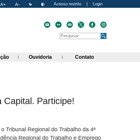
Acesso restrito
|
Login
Faça uma pesquisa no site
Pesquisar
de links)
(abre painel de links)
(abre painel de links)
(abre painel de link
ação
Ouvidoria
Contato
atual
nk para a área de transferência
 Capital. Participe!
 o Tribunal Regional do Trabalho da 4ª
endência Regional do Trabalho e Emprego