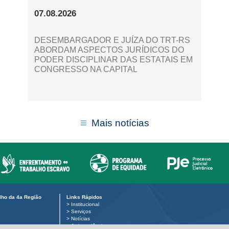
07.08.2026
DESEMBARGADOR E JUÍZA DO TRT-RS
ABORDAM ASPECTOS JURÍDICOS DO
PODER DISCIPLINAR DAS ESTATAIS EM
CONGRESSO NA CAPITAL
Mais notícias
alho da 4a Região
Links Rápidos
>
Institucional
>
Serviços
>
Notícias
>
Jurisprudência