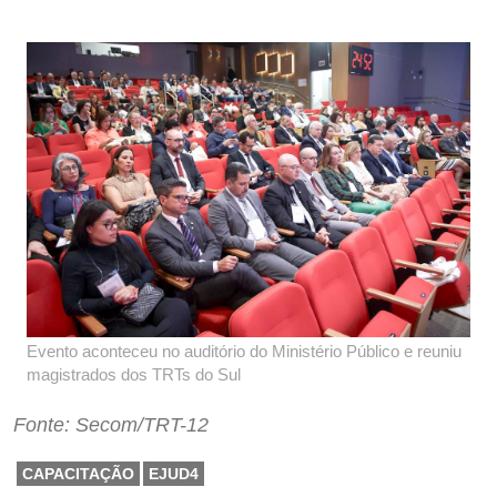
Evento aconteceu no auditório do Ministério Público e reuniu
magistrados dos TRTs do Sul
Fonte: Secom/TRT-12
CAPACITAÇÃO
EJUD4