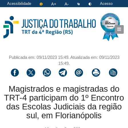
Acessibilidade
Acesso
restrito
|
Login
Publicada em: 09/11/2023 15:49. Atualizada em: 09/11/2023
15:49.
Compartilhar via facebook
Compartilhar via twitter
Compartilhar via whatsapp
Compartilhar via telegram
Compartilhar via email
Imprimir a página 
Copiar li
Magistrados e magistradas do
TRT-4 participam do 1º Encontro
das Escolas Judiciais da região
sul, em Florianópolis