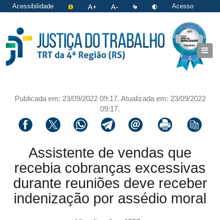
Acessibilidade
Acesso
restrito
|
Login
Publicada em: 23/09/2022 09:17. Atualizada em: 23/09/2022
09:17.
Compartilhar via facebook
Compartilhar via twitter
Compartilhar via whatsapp
Compartilhar via telegram
Compartilhar via email
Imprimir a página 
Copiar li
Assistente de vendas que
recebia cobranças excessivas
durante reuniões deve receber
indenização por assédio moral