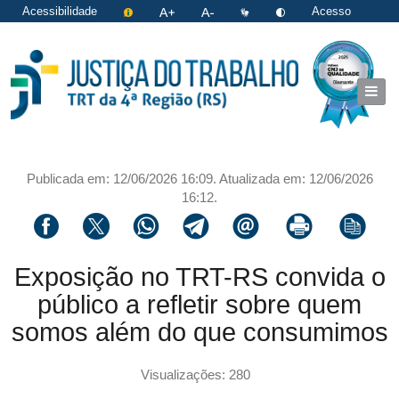
Acessibilidade
Acesso
restrito
|
Login
Publicada em: 12/06/2026 16:09. Atualizada em: 12/06/2026
16:12.
Compartilhar via facebook
Compartilhar via twitter
Compartilhar via whatsapp
Compartilhar via telegram
Compartilhar via email
Imprimir a página 
Copiar li
Exposição no TRT-RS convida o
público a refletir sobre quem
somos além do que consumimos
Visualizações: 280