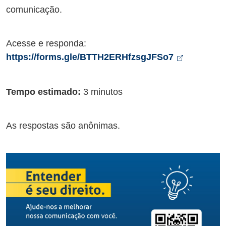
comunicação.
Acesse e responda:
Abre em 
https://forms.gle/BTTH2ERHfzsgJFSo7
Tempo estimado:
3 minutos
As respostas são anônimas.