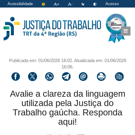
Acessibilidade
Acesso
restrito
|
Login
Publicada em: 01/06/2026 16:02. Atualizada em: 01/06/2026
16:06.
Compartilhar via facebook
Compartilhar via twitter
Compartilhar via whatsapp
Compartilhar via telegram
Compartilhar via email
Imprimir a página 
Copiar li
Avalie a clareza da linguagem
utilizada pela Justiça do
Trabalho gaúcha. Responda
aqui!