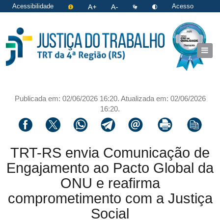
Acessibilidade
Acesso
restrito
|
Login
Publicada em: 02/06/2026 16:20. Atualizada em: 02/06/2026
16:20.
Compartilhar via facebook
Compartilhar via twitter
Compartilhar via whatsapp
Compartilhar via telegram
Compartilhar via email
Imprimir a página 
Copiar li
TRT-RS envia Comunicação de
Engajamento ao Pacto Global da
ONU e reafirma
comprometimento com a Justiça
Social