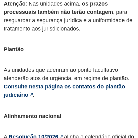
Atenção
: Nas unidades acima,
os prazos
processuais também não terão contagem
, para
resguardar a segurança jurídica e a uniformidade de
tratamento aos jurisdicionados.
Plantão
As unidades que aderiram ao ponto facultativo
atenderão atos de urgência, em regime de plantão.
Consulte nesta página os contatos do plantão
Abre em nova aba
judiciário
.
Alinhamento nacional
Abre em nova aba
A
Resolução 10/2026
alinha o calendário oficial do