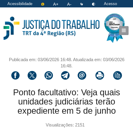
Acessibilidade
Acesso
restrito
|
Login
Publicada em: 03/06/2026 16:48. Atualizada em: 03/06/2026
16:48.
Compartilhar via facebook
Compartilhar via twitter
Compartilhar via whatsapp
Compartilhar via telegram
Compartilhar via email
Imprimir a página 
Copiar li
Ponto facultativo: Veja quais
unidades judiciárias terão
expediente em 5 de junho
Visualizações: 2151