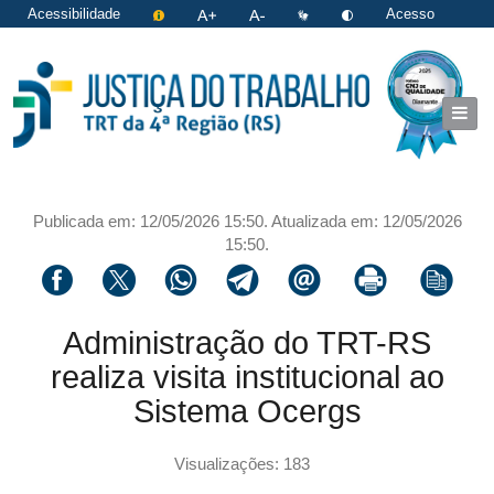
Acessibilidade
Acesso
restrito
|
Login
Publicada em: 12/05/2026 15:50. Atualizada em: 12/05/2026
15:50.
Compartilhar via facebook
Compartilhar via twitter
Compartilhar via whatsapp
Compartilhar via telegram
Compartilhar via email
Imprimir a página 
Copiar li
Administração do TRT-RS
realiza visita institucional ao
Sistema Ocergs
Visualizações: 183