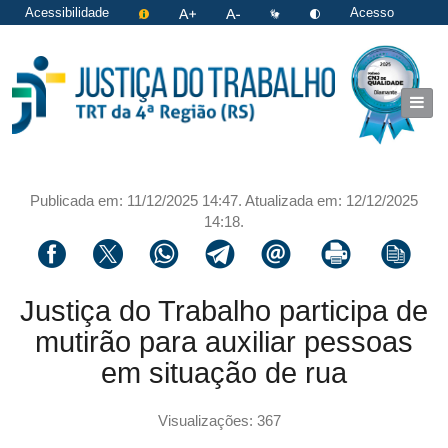
Acessibilidade
Acesso
restrito
|
Login
Publicada em: 11/12/2025 14:47. Atualizada em: 12/12/2025
14:18.
Compartilhar via facebook
Compartilhar via twitter
Compartilhar via whatsapp
Compartilhar via telegram
Compartilhar via email
Imprimir a página 
Copiar li
Justiça do Trabalho participa de
mutirão para auxiliar pessoas
em situação de rua
Visualizações: 367