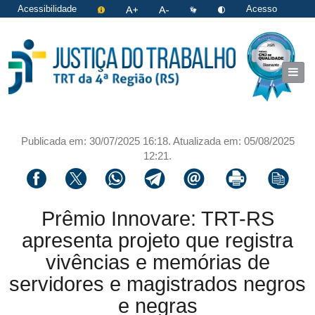
Acessibilidade
Acesso
restrito
|
Login
Publicada em: 30/07/2025 16:18. Atualizada em: 05/08/2025
12:21.
Compartilhar via facebook
Compartilhar via twitter
Compartilhar via whatsapp
Compartilhar via telegram
Compartilhar via email
Imprimir a página 
Copiar li
Prêmio Innovare: TRT-RS
apresenta projeto que registra
vivências e memórias de
servidores e magistrados negros
e negras