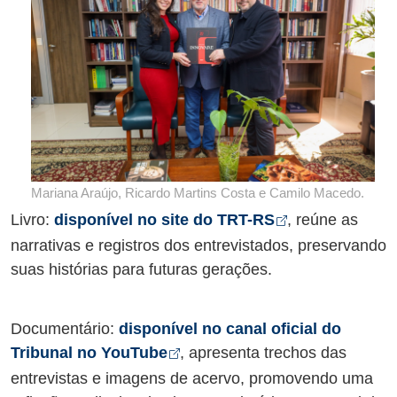
Mariana Araújo, Ricardo Martins Costa e Camilo Macedo.
Abre em nova
Livro:
disponível no site do TRT-RS
, reúne as
narrativas e registros dos entrevistados, preservando
suas histórias para futuras gerações.
Documentário:
disponível no canal oficial do
Abre em nova aba
Tribunal no YouTube
, apresenta trechos das
entrevistas e imagens de acervo, promovendo uma