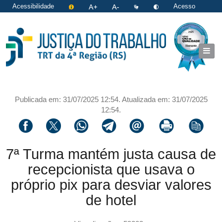
Acessibilidade
Acesso
restrito
|
Login
Publicada em: 31/07/2025 12:54. Atualizada em: 31/07/2025
12:54.
Compartilhar via facebook
Compartilhar via twitter
Compartilhar via whatsapp
Compartilhar via telegram
Compartilhar via email
Imprimir a página 
Copiar li
7ª Turma mantém justa causa de
recepcionista que usava o
próprio pix para desviar valores
de hotel