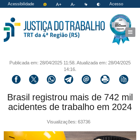
Acessibilidade
Acesso
restrito
|
Login
Publicada em: 28/04/2025 11:58. Atualizada em: 28/04/2025
14:16.
Compartilhar via facebook
Compartilhar via twitter
Compartilhar via whatsapp
Compartilhar via telegram
Compartilhar via email
Imprimir a página 
Copiar li
Brasil registrou mais de 742 mil
acidentes de trabalho em 2024
Visualizações: 63736