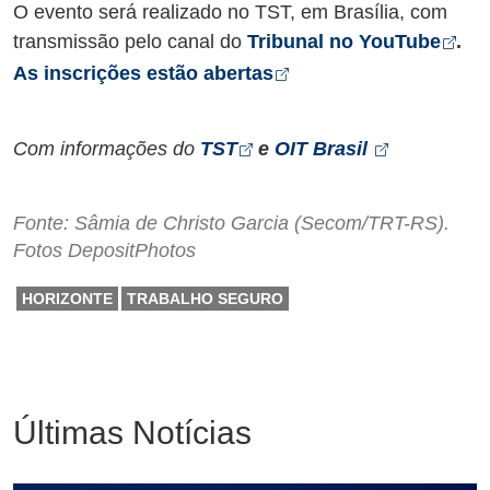
O evento será realizado no TST, em Brasília, com
Abr
transmissão pelo canal do
Tribunal no YouTube
.
Abre em nova aba
As inscrições estão abertas
Abre em nova aba
Abre em n
Com informações do
TST
e
OIT Brasil
Fonte: Sâmia de Christo Garcia (Secom/TRT-RS).
Fotos DepositPhotos
HORIZONTE
TRABALHO SEGURO
Últimas Notícias