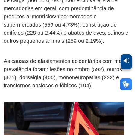
de carga (566 ou 4,79%); comércio varejista de
mercadorias em geral, com predominância de
produtos alimentícios/hipermercados e
supermercados (559 ou 4,73%); construção de
edifícios (228 ou 2,44%) e abates de aves, suínos e
outros pequenos animais (259 ou 2,19%).
🔊
As causas de afastamentos acidentários com maior
prevalência foram: lesões no ombro (592), outros
(471), dorsalgia (400), mononeuropatias (232) e
transtornos ansiosos e fóbicos (194).