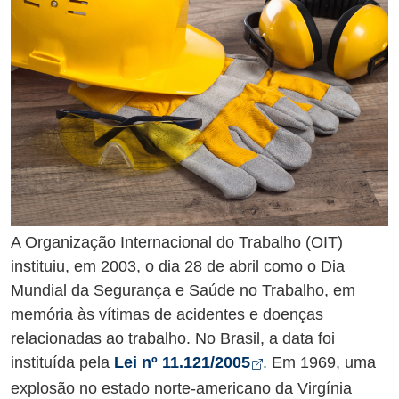
A Organização Internacional do Trabalho (OIT)
instituiu, em 2003, o dia 28 de abril como o Dia
Mundial da Segurança e Saúde no Trabalho, em
memória às vítimas de acidentes e doenças
relacionadas ao trabalho. No Brasil, a data foi
Abre em nova ab
instituída pela
Lei nº 11.121/2005
. Em 1969, uma
explosão no estado norte-americano da Virgínia