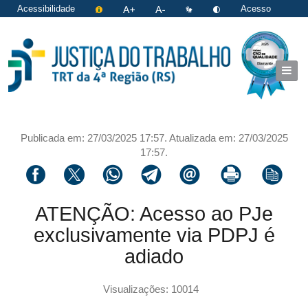
Acessibilidade
Acesso
restrito
|
Login
Publicada em: 27/03/2025 17:57. Atualizada em: 27/03/2025
17:57.
Compartilhar via facebook
Compartilhar via twitter
Compartilhar via whatsapp
Compartilhar via telegram
Compartilhar via email
Imprimir a página 
Copiar li
ATENÇÃO: Acesso ao PJe
exclusivamente via PDPJ é
adiado
Visualizações: 10014