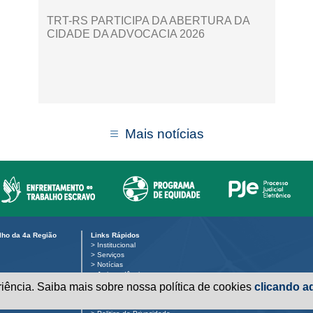
TRT-RS PARTICIPA DA ABERTURA DA
CIDADE DA ADVOCACIA 2026
Mais notícias
alho da 4a Região
Links Rápidos
>
Institucional
>
Serviços
>
Notícias
>
Jurisprudência
>
Transparência
eriência. Saiba mais sobre nossa política de cookies
clicando aq
 público:
>
Legislação
>
Ouvidoria