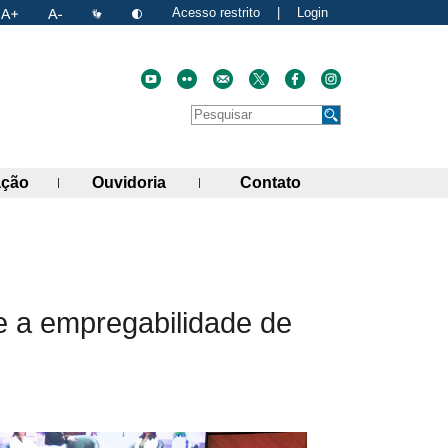
Acesso restrito
|
Login
Faça uma pesquisa no site
Pesquisar
de links)
(abre painel de links)
(abre painel de links)
(abre painel de link
ação
Ouvidoria
Contato
atual
nk para a área de transferência
e a empregabilidade de