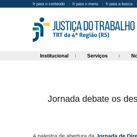
Ir para o conteúdo
Ir para o menu
Ir para a busca
(abre painel de links)
(abre painel 
Institucional
Serviços
No
Jornada debate os des
A palestra de abertura da
Jornada de Dire