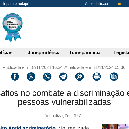
Ir para o rodapé
Acessibilidade
de links)
(abre painel de links)
(abre painel de links)
(abre painel 
tícias
Jurisprudência
Transparência
Legisl
Publicada em: 07/11/2024 16:34. Atualizada em: 11/11/2024 09:36.
Compartilhar via facebook
Compartilhar via twitter
Compartilhar via whatsapp
Compartilhar via telegram
Compartilhar via email
Imprimir a página 
Copiar li
afios no combate à discriminação 
pessoas vulnerabilizadas
Visualizações: 927
Abre em nova aba
ito Antidiscriminatório
foi realizada