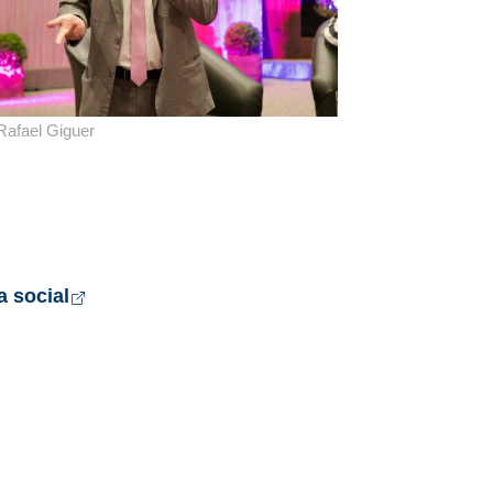
 Rafael Giguer
Abre em nova aba
a social