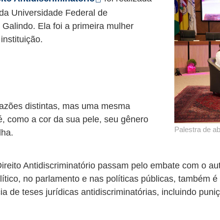
 da Universidade Federal de
alindo. Ela foi a primeira mulher
instituição.
 nova aba
 razões distintas, mas uma mesma
 é, como a cor da sua pele, seu gênero
Palestra de ab
lha.
ireito Antidiscriminatório passam pelo embate com o au
tico, no parlamento e nas políticas públicas, também é
cia de teses jurídicas antidiscriminatórias, incluindo pu