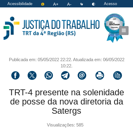
Acessibilidade
Acesso
restrito
|
Login
Publicada em: 05/05/2022 22:22. Atualizada em: 06/05/2022
10:22.
Compartilhar via facebook
Compartilhar via twitter
Compartilhar via whatsapp
Compartilhar via telegram
Compartilhar via email
Imprimir a página 
Copiar li
TRT-4 presente na solenidade
de posse da nova diretoria da
Satergs
Visualizações: 585