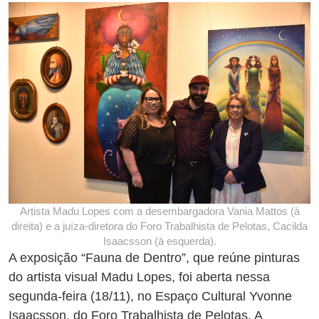
Artista Madu Lopes com a desembargadora Vania Mattos (à
direita) e a juíza-diretora do Foro Trabalhista de Pelotas, Cacilda
Isaacsson (à esquerda).
A exposição “Fauna de Dentro”, que reúne pinturas
do artista visual Madu Lopes, foi aberta nessa
segunda-feira (18/11), no Espaço Cultural Yvonne
Isaacsson, do Foro Trabalhista de Pelotas. A