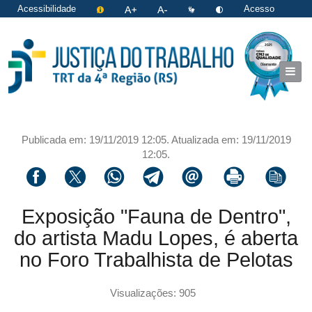
Acessibilidade
Acesso
restrito
|
Login
Publicada em: 19/11/2019 12:05. Atualizada em: 19/11/2019
12:05.
Compartilhar via facebook
Compartilhar via twitter
Compartilhar via whatsapp
Compartilhar via telegram
Compartilhar via email
Imprimir a página 
Copiar li
Exposição "Fauna de Dentro",
do artista Madu Lopes, é aberta
no Foro Trabalhista de Pelotas
Visualizações: 905