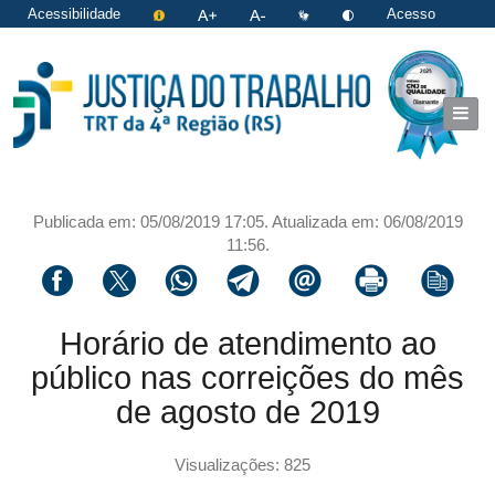
Acessibilidade
Acesso
restrito
|
Login
Publicada em: 05/08/2019 17:05. Atualizada em: 06/08/2019
11:56.
Compartilhar via facebook
Compartilhar via twitter
Compartilhar via whatsapp
Compartilhar via telegram
Compartilhar via email
Imprimir a página 
Copiar li
Horário de atendimento ao
público nas correições do mês
de agosto de 2019
Visualizações: 825