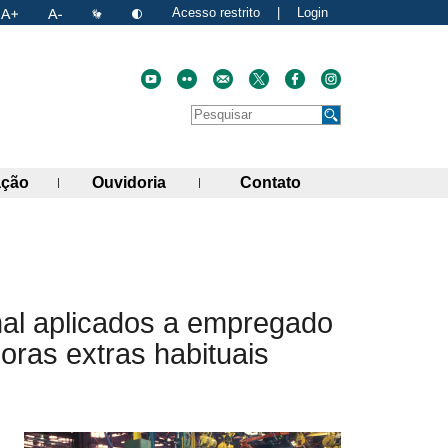
Acesso restrito
|
Login
Faça uma pesquisa no site
Pesquisar
de links)
(abre painel de links)
(abre painel de links)
(abre painel de link
ação
Ouvidoria
Contato
atual
nk para a área de transferência
al aplicados a empregado
ras extras habituais