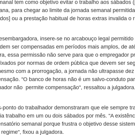
nal tem como objetivo evitar o trabalho aos sábados (
na, para chegar ao limite da jornada semanal permitida p
os] ou a prestação habitual de horas extras invalida o r
esembargadora, insere-se no arcabouço legal permitid
podem ser compensadas em períodos mais amplos, de at
tora, essa permissão não serve para que o empregador pro
fixados por normas de ordem pública que devem ser se
esmo com a prorrogação, a jornada não ultrapasse dez h
pensação. "O banco de horas não é um salvo-conduto para
alhador não permite compensação", ressaltou a julgadora
es-ponto do trabalhador demonstraram que ele sempre 
a trabalho em um ou dois sábados por mês. "A existênc
nsatório semanal porque frustra o objetivo desse siste
regime", fixou a julgadora.