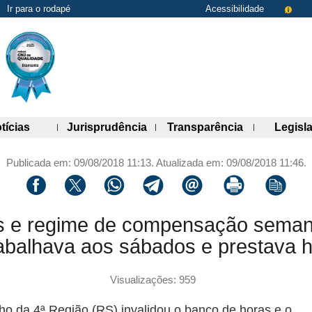
Ir para o rodapé
Acessibilidade
de links)
(abre painel de links)
(abre painel de links)
(abre painel 
tícias
Jurisprudência
Transparência
Legisl
Publicada em: 09/08/2018 11:13. Atualizada em: 09/08/2018 11:46.
Compartilhar via facebook
Compartilhar via twitter
Compartilhar via whatsapp
Compartilhar via telegram
Compartilhar via email
Imprimir a página 
Copiar li
as e regime de compensação seman
abalhava aos sábados e prestava ho
Visualizações: 959
ho da 4ª Região (RS) invalidou o banco de horas e o