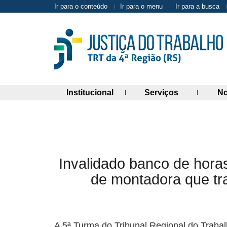
Ir para o conteúdo
Ir para o menu
Ir para a busca
(abre painel de links)
(abre painel 
Institucional
Serviços
No
Invalidado banco de hor
de montadora que tr
A 5ª Turma do Tribunal Regional do Trabal