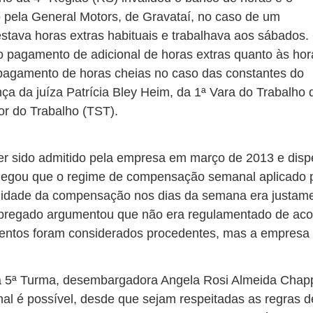
pela General Motors, de Gravataí, no caso de um
tava horas extras habituais e trabalhava aos sábados.
pagamento de adicional de horas extras quanto às hor
pagamento de horas cheias no caso das constantes do
ça da juíza Patrícia Bley Heim, da 1ª Vara do Trabalho 
or do Trabalho (TST).
u ter sido admitido pela empresa em março de 2013 e dis
, alegou que o regime de compensação semanal aplicado p
lidade da compensação nos dias da semana era justament
pregado argumentou que não era regulamentado de acor
mentos foram considerados procedentes, mas a empresa
na 5ª Turma, desembargadora Angela Rosi Almeida Chapp
 é possível, desde que sejam respeitadas as regras de