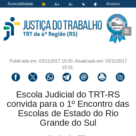
Acessibilidade
Acesso
restrito
|
Login
Publicada em: 03/11/2017 15:30. Atualizada em: 03/11/2017
15:31.
Compartilhar via facebook
Compartilhar via twitter
Compartilhar via whatsapp
Compartilhar via telegram
Compartilhar via email
Imprimir a página 
Copiar li
Escola Judicial do TRT-RS
convida para o 1º Encontro das
Escolas de Estado do Rio
Grande do Sul